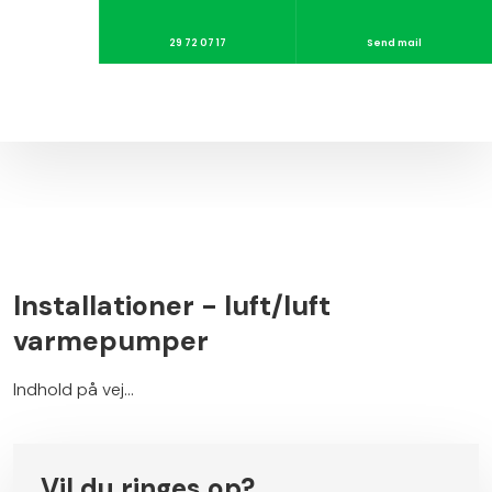
29 72 07 17
Send mail
Installationer - ​luft/luft
varmepumper
Indhold på vej...​
Vil du ringes op?